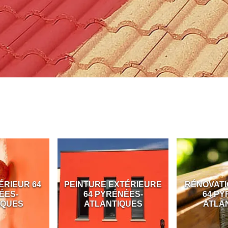
ÉRIEUR 64
PEINTURE EXTÉRIEURE
RÉNOVATI
ÉES-
64 PYRÉNÉES-
64 PY
IQUES
ATLANTIQUES
ATLA