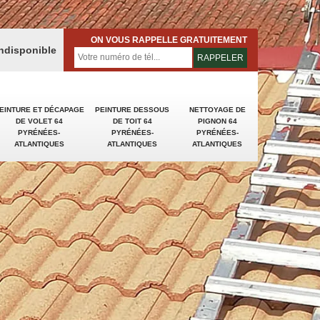
ON VOUS RAPPELLE GRATUITEMENT
indisponible
EINTURE ET DÉCAPAGE
PEINTURE DESSOUS
NETTOYAGE DE
DE VOLET 64
DE TOIT 64
PIGNON 64
PYRÉNÉES-
PYRÉNÉES-
PYRÉNÉES-
ATLANTIQUES
ATLANTIQUES
ATLANTIQUES