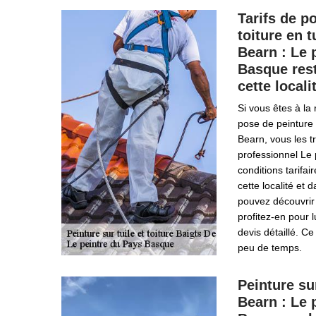
Tarifs de p
toiture en t
Bearn : Le 
Basque rest
cette locali
Si vous êtes à la
pose de peinture s
Bearn, vous les t
professionnel Le
conditions tarifa
cette localité et 
pouvez découvrir s
profitez-en pour
devis détaillé. C
peu de temps.
Peinture su
Bearn : Le 