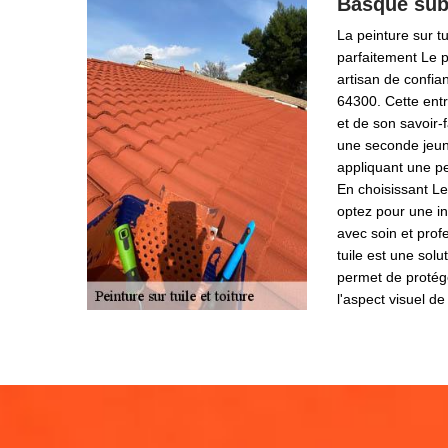
Basque subl
La peinture sur tu
parfaitement Le 
artisan de confia
64300. Cette entr
et de son savoir-
une seconde jeun
appliquant une pe
En choisissant L
optez pour une in
avec soin et prof
tuile est une solu
permet de protége
l'aspect visuel d