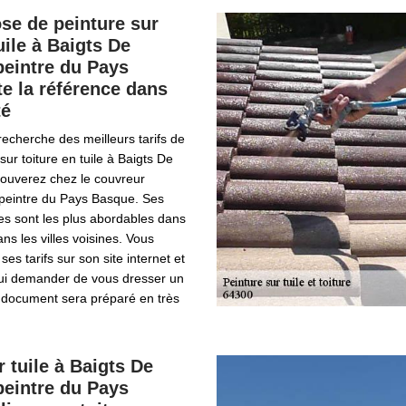
ose de peinture sur
uile à Baigts De
peintre du Pays
e la référence dans
té
 recherche des meilleurs tarifs de
ur toiture en tuile à Baigts De
rouverez chez le couvreur
 peintre du Pays Basque. Ses
ires sont les plus abordables dans
dans les villes voisines. Vous
es tarifs sur son site internet et
 lui demander de vous dresser un
e document sera préparé en très
r tuile à Baigts De
peintre du Pays