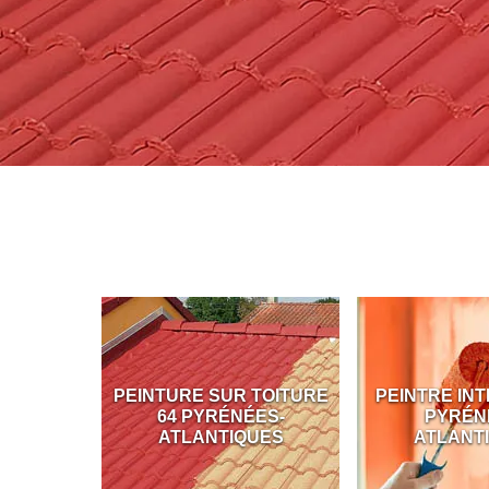
ÇADE 64
PEINTURE SUR TOITURE
PEINTRE INT
S-
64 PYRÉNÉES-
PYRÉN
UES
ATLANTIQUES
ATLANT