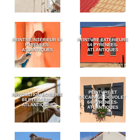
PEINTRE INTÉRIEUR 64
PEINTURE EXTÉRIEURE
PYRÉNÉES-
64 PYRÉNÉES-
ATLANTIQUES
ATLANTIQUES
PEINTURE ET
RÉNOVATION BOISERIE
DÉCAPAGE DE VOLET
64 PYRÉNÉES-
64 PYRÉNÉES-
ATLANTIQUES
ATLANTIQUES