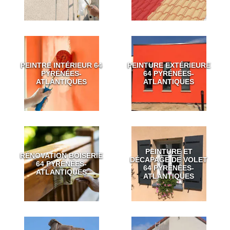
PEINTRE INTÉRIEUR 64
PEINTURE EXTÉRIEURE
PYRÉNÉES-
64 PYRÉNÉES-
ATLANTIQUES
ATLANTIQUES
PEINTURE ET
RÉNOVATION BOISERIE
DÉCAPAGE DE VOLET
64 PYRÉNÉES-
64 PYRÉNÉES-
ATLANTIQUES
ATLANTIQUES