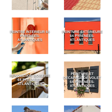
PEINTRE INTÉRIEUR 64
PEINTURE EXTÉRIEURE
PYRÉNÉES-
64 PYRÉNÉES-
ATLANTIQUES
ATLANTIQUES
PEINTURE ET
RÉNOVATION BOISERIE
DÉCAPAGE DE VOLET
64 PYRÉNÉES-
64 PYRÉNÉES-
ATLANTIQUES
ATLANTIQUES