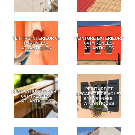
PEINTRE INTÉRIEUR 64
PEINTURE EXTÉRIEURE
PYRÉNÉES-
64 PYRÉNÉES-
ATLANTIQUES
ATLANTIQUES
PEINTURE ET
RÉNOVATION BOISERIE
DÉCAPAGE DE VOLET
64 PYRÉNÉES-
64 PYRÉNÉES-
ATLANTIQUES
ATLANTIQUES