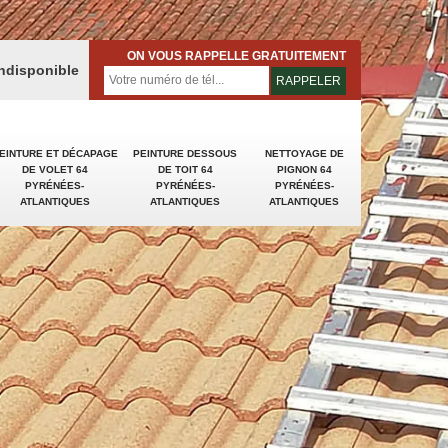
ON VOUS RAPPELLE GRATUITEMENT
indisponible
EINTURE ET DÉCAPAGE
PEINTURE DESSOUS
NETTOYAGE DE
DE VOLET 64
DE TOIT 64
PIGNON 64
PYRÉNÉES-
PYRÉNÉES-
PYRÉNÉES-
ATLANTIQUES
ATLANTIQUES
ATLANTIQUES