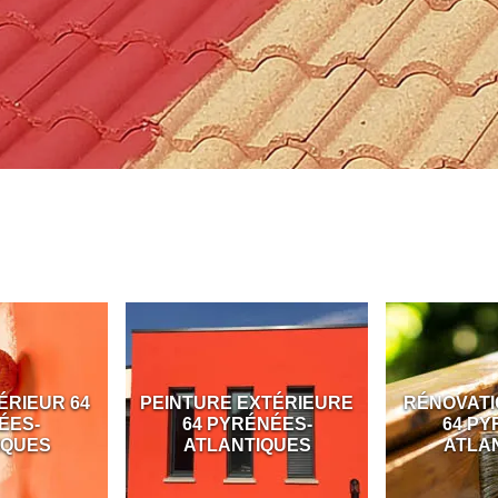
XTÉRIEURE
RÉNOVATION BOISERIE
PEINTURE
ÉNÉES-
64 PYRÉNÉES-
DE VOLET 
IQUES
ATLANTIQUES
ATLA