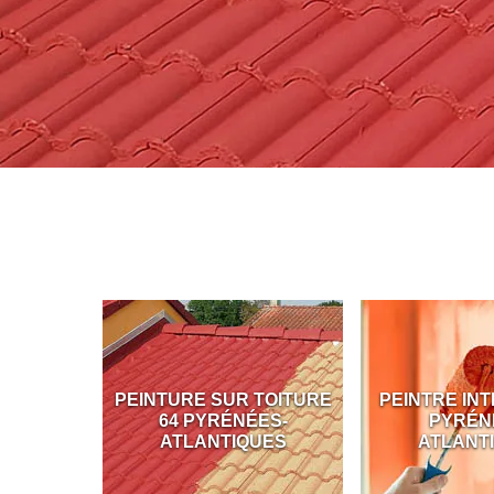
TOITURE
PEINTRE INTÉRIEUR 64
PEINTURE E
ES-
PYRÉNÉES-
64 PYR
UES
ATLANTIQUES
ATLANT