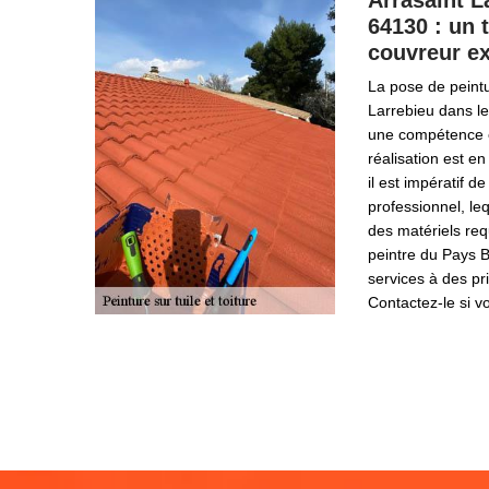
Arrasaint L
64130 : un t
couvreur e
La pose de peintu
Larrebieu dans le
une compétence et
réalisation est e
il est impératif d
professionnel, l
des matériels req
peintre du Pays 
services à des pri
Contactez-le si v