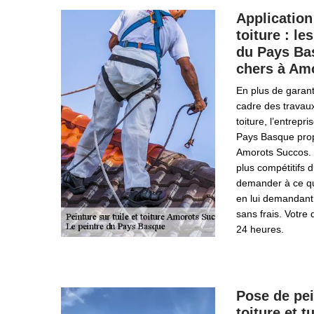
Application
toiture : le
du Pays Ba
chers à Am
En plus de garant
cadre des travaux
toiture, l’entrepr
Pays Basque propo
Amorots Succos. S
plus compétitifs
demander à ce qu’
en lui demandant
sans frais. Votre
24 heures.
Pose de pe
toiture et t