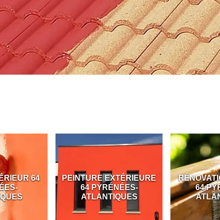
RIEUR 64
PEINTURE EXTÉRIEURE
RÉNOVATION
ES-
64 PYRÉNÉES-
64 PYR
QUES
ATLANTIQUES
ATLANT