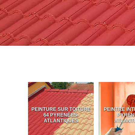
ADE 64
PEINTURE SUR TOITURE
PEINTRE INTÉ
-
64 PYRÉNÉES-
PYRÉNÉ
ES
ATLANTIQUES
ATLANTI