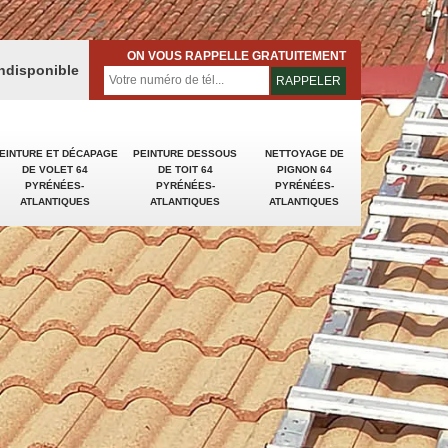
ON VOUS RAPPELLE GRATUITEMENT
indisponible
EINTURE ET DÉCAPAGE
PEINTURE DESSOUS
NETTOYAGE DE
DE VOLET 64
DE TOIT 64
PIGNON 64
PYRÉNÉES-
PYRÉNÉES-
PYRÉNÉES-
ATLANTIQUES
ATLANTIQUES
ATLANTIQUES