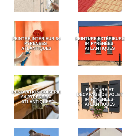
PEINTRE INTÉRIEUR 64
PEINTURE EXTÉRIEURE
PYRÉNÉES-
64 PYRÉNÉES-
ATLANTIQUES
ATLANTIQUES
PEINTURE ET
RÉNOVATION BOISERIE
DÉCAPAGE DE VOLET
64 PYRÉNÉES-
64 PYRÉNÉES-
ATLANTIQUES
ATLANTIQUES