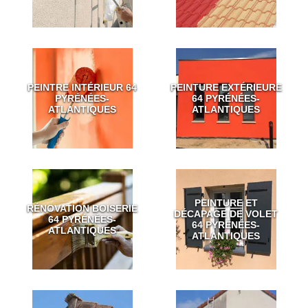
PEINTRE INTÉRIEUR 64
PEINTURE EXTÉRIEURE
PYRÉNÉES-
64 PYRÉNÉES-
ATLANTIQUES
ATLANTIQUES
PEINTURE ET
RÉNOVATION BOISERIE
DÉCAPAGE DE VOLET
64 PYRÉNÉES-
64 PYRÉNÉES-
ATLANTIQUES
ATLANTIQUES