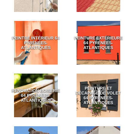
PEINTRE INTÉRIEUR 64
PEINTURE EXTÉRIEURE
PYRÉNÉES-
64 PYRÉNÉES-
ATLANTIQUES
ATLANTIQUES
PEINTURE ET
RÉNOVATION BOISERIE
DÉCAPAGE DE VOLET
64 PYRÉNÉES-
64 PYRÉNÉES-
ATLANTIQUES
ATLANTIQUES