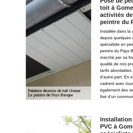
Pose de pe
toit à Gome
activités de
peintre du
Installée dans la
depuis quelques 
spécialiste en pe
peintre du Pays 
marché par sa for
qualité de nos pr
tarifs abordables 
d’autre part. En e
cadrent avec tou
également des se
fixé d’un commun
Installatio
PVC à Gome