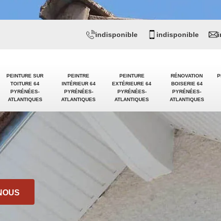
indisponible
indisponible
PEINTURE SUR
PEINTRE
PEINTURE
RÉNOVATION
P
TOITURE 64
INTÉRIEUR 64
EXTÉRIEURE 64
BOISERIE 64
PYRÉNÉES-
PYRÉNÉES-
PYRÉNÉES-
PYRÉNÉES-
ATLANTIQUES
ATLANTIQUES
ATLANTIQUES
ATLANTIQUES
NOUS