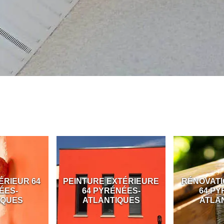
ÉRIEUR 64
PEINTURE EXTÉRIEURE
RÉNOVATI
ÉES-
64 PYRÉNÉES-
64 PY
IQUES
ATLANTIQUES
ATLA