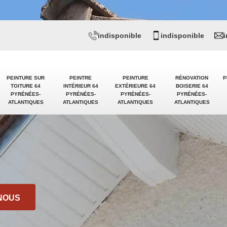
indisponible
indisponible
PEINTURE SUR
PEINTRE
PEINTURE
RÉNOVATION
P
TOITURE 64
INTÉRIEUR 64
EXTÉRIEURE 64
BOISERIE 64
PYRÉNÉES-
PYRÉNÉES-
PYRÉNÉES-
PYRÉNÉES-
ATLANTIQUES
ATLANTIQUES
ATLANTIQUES
ATLANTIQUES
NOUS