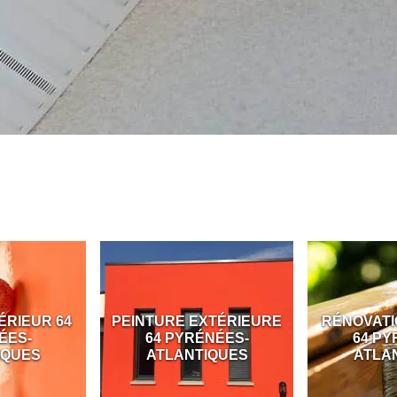
ÉRIEUR 64
PEINTURE EXTÉRIEURE
RÉNOVATI
ÉES-
64 PYRÉNÉES-
64 PY
IQUES
ATLANTIQUES
ATLA