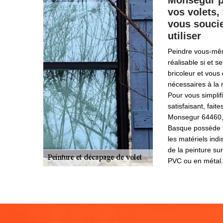
Monsegur po
vos volets,
vous soucie
utiliser
Peindre vous-mêm
réalisable si et 
bricoleur et vous
nécessaires à la r
Pour vous simplifi
satisfaisant, fait
Monsegur 64460, 
Basque possède t
les matériels ind
de la peinture sur
PVC ou en métal.