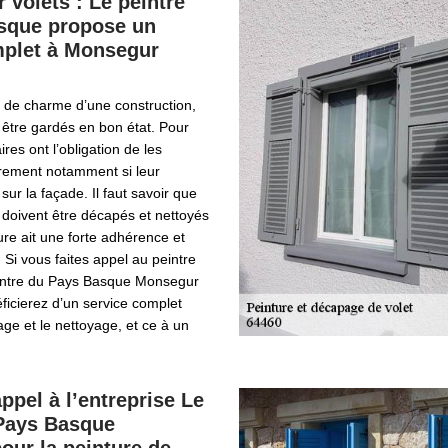
 volets : Le peintre
sque propose un
mplet à Monsegur
t de charme d’une construction,
t être gardés en bon état. Pour
ires ont l’obligation de les
èrement notamment si leur
ur la façade. Il faut savoir que
s doivent être décapés et nettoyés
ure ait une forte adhérence et
Si vous faites appel au peintre
eintre du Pays Basque Monsegur
icierez d’un service complet
age et le nettoyage, et ce à un
appel à l’entreprise Le
 Pays Basque