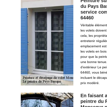
Peinture sur
du Pays Ba
service co
64460
Véritable élémen
les volets doiven
cela, les propriéta
entretenir réguli
emplacement est s
les volets en boi
pour que la peint
une bonne tenue. 
d’extérieur Le p
64460, vous bénéf
incluant le décap
prix modéré.
En faisant 
peintre du