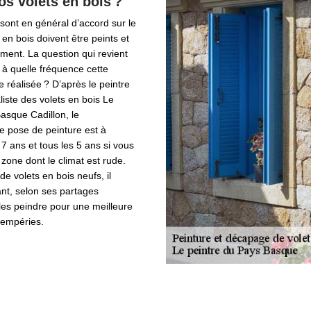
os volets en bois ?
 sont en général d’accord sur le
s en bois doivent être peints et
ement. La question qui revient
: à quelle fréquence cette
e réalisée ? D’après le peintre
liste des volets en bois Le
asque Cadillon, le
e pose de peinture est à
 7 ans et tous les 5 ans si vous
zone dont le climat est rude.
 de volets en bois neufs, il
ant, selon ses partages
les peindre pour une meilleure
tempéries.