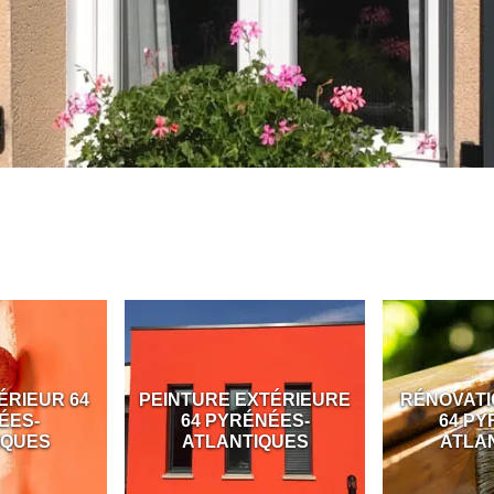
ÉRIEUR 64
PEINTURE EXTÉRIEURE
RÉNOVATI
ÉES-
64 PYRÉNÉES-
64 PY
IQUES
ATLANTIQUES
ATLA