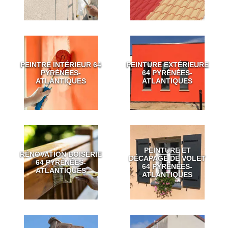
PEINTRE INTÉRIEUR 64
PEINTURE EXTÉRIEURE
PYRÉNÉES-
64 PYRÉNÉES-
ATLANTIQUES
ATLANTIQUES
PEINTURE ET
RÉNOVATION BOISERIE
DÉCAPAGE DE VOLET
64 PYRÉNÉES-
64 PYRÉNÉES-
ATLANTIQUES
ATLANTIQUES