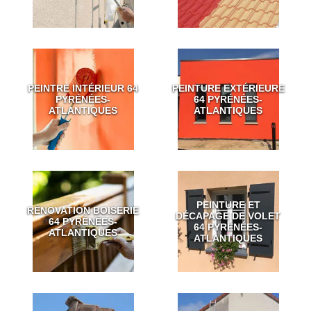
PEINTRE INTÉRIEUR 64
PEINTURE EXTÉRIEURE
PYRÉNÉES-
64 PYRÉNÉES-
ATLANTIQUES
ATLANTIQUES
PEINTURE ET
RÉNOVATION BOISERIE
DÉCAPAGE DE VOLET
64 PYRÉNÉES-
64 PYRÉNÉES-
ATLANTIQUES
ATLANTIQUES