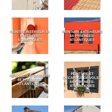
PEINTRE INTÉRIEUR 64
PEINTURE EXTÉRIEURE
PYRÉNÉES-
64 PYRÉNÉES-
ATLANTIQUES
ATLANTIQUES
PEINTURE ET
RÉNOVATION BOISERIE
DÉCAPAGE DE VOLET
64 PYRÉNÉES-
64 PYRÉNÉES-
ATLANTIQUES
ATLANTIQUES