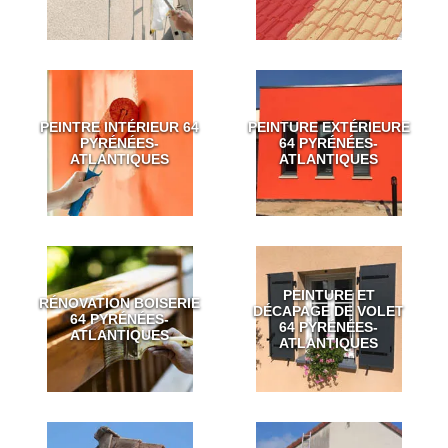
PEINTRE INTÉRIEUR 64
PEINTURE EXTÉRIEURE
PYRÉNÉES-
64 PYRÉNÉES-
ATLANTIQUES
ATLANTIQUES
PEINTURE ET
RÉNOVATION BOISERIE
DÉCAPAGE DE VOLET
64 PYRÉNÉES-
64 PYRÉNÉES-
ATLANTIQUES
ATLANTIQUES