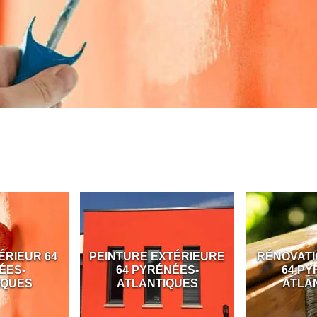
ÉRIEUR 64
PEINTURE EXTÉRIEURE
RÉNOVATI
ÉES-
64 PYRÉNÉES-
64 PY
IQUES
ATLANTIQUES
ATLA