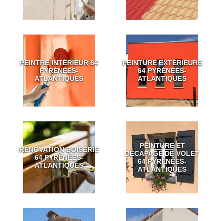
PEINTRE INTÉRIEUR 64
PEINTURE EXTÉRIEURE
PYRÉNÉES-
64 PYRÉNÉES-
ATLANTIQUES
ATLANTIQUES
PEINTURE ET
RÉNOVATION BOISERIE
DÉCAPAGE DE VOLET
64 PYRÉNÉES-
64 PYRÉNÉES-
ATLANTIQUES
ATLANTIQUES