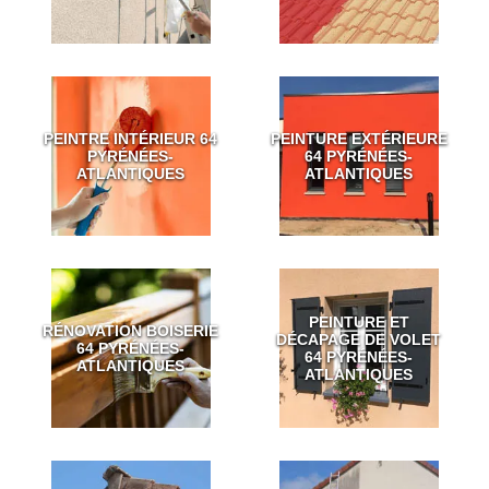
PEINTRE INTÉRIEUR 64
PEINTURE EXTÉRIEURE
PYRÉNÉES-
64 PYRÉNÉES-
ATLANTIQUES
ATLANTIQUES
PEINTURE ET
RÉNOVATION BOISERIE
DÉCAPAGE DE VOLET
64 PYRÉNÉES-
64 PYRÉNÉES-
ATLANTIQUES
ATLANTIQUES