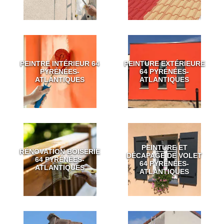
PEINTRE INTÉRIEUR 64
PEINTURE EXTÉRIEURE
PYRÉNÉES-
64 PYRÉNÉES-
ATLANTIQUES
ATLANTIQUES
PEINTURE ET
RÉNOVATION BOISERIE
DÉCAPAGE DE VOLET
64 PYRÉNÉES-
64 PYRÉNÉES-
ATLANTIQUES
ATLANTIQUES