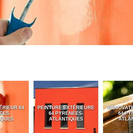
ÉRIEUR 64
PEINTURE EXTÉRIEURE
RÉNOVATI
ÉES-
64 PYRÉNÉES-
64 PY
IQUES
ATLANTIQUES
ATLA