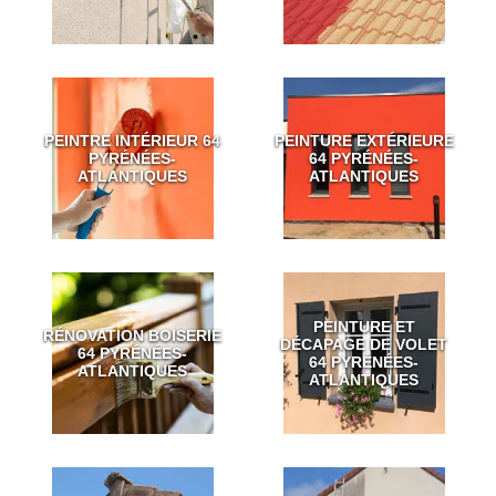
PEINTRE INTÉRIEUR 64
PEINTURE EXTÉRIEURE
PYRÉNÉES-
64 PYRÉNÉES-
ATLANTIQUES
ATLANTIQUES
PEINTURE ET
RÉNOVATION BOISERIE
DÉCAPAGE DE VOLET
64 PYRÉNÉES-
64 PYRÉNÉES-
ATLANTIQUES
ATLANTIQUES