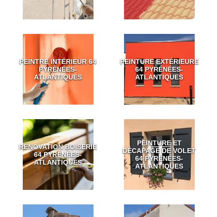
PEINTRE INTÉRIEUR 64
PEINTURE EXTÉRIEURE
PYRÉNÉES-
64 PYRÉNÉES-
ATLANTIQUES
ATLANTIQUES
PEINTURE ET
RÉNOVATION BOISERIE
DÉCAPAGE DE VOLET
64 PYRÉNÉES-
64 PYRÉNÉES-
ATLANTIQUES
ATLANTIQUES