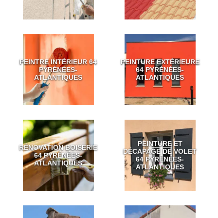
PEINTRE INTÉRIEUR 64
PEINTURE EXTÉRIEURE
PYRÉNÉES-
64 PYRÉNÉES-
ATLANTIQUES
ATLANTIQUES
PEINTURE ET
RÉNOVATION BOISERIE
DÉCAPAGE DE VOLET
64 PYRÉNÉES-
64 PYRÉNÉES-
ATLANTIQUES
ATLANTIQUES