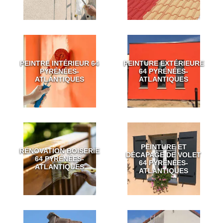
PEINTRE INTÉRIEUR 64
PEINTURE EXTÉRIEURE
PYRÉNÉES-
64 PYRÉNÉES-
ATLANTIQUES
ATLANTIQUES
PEINTURE ET
RÉNOVATION BOISERIE
DÉCAPAGE DE VOLET
64 PYRÉNÉES-
64 PYRÉNÉES-
ATLANTIQUES
ATLANTIQUES