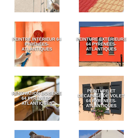
PEINTRE INTÉRIEUR 64
PEINTURE EXTÉRIEURE
PYRÉNÉES-
64 PYRÉNÉES-
ATLANTIQUES
ATLANTIQUES
PEINTURE ET
RÉNOVATION BOISERIE
DÉCAPAGE DE VOLET
64 PYRÉNÉES-
64 PYRÉNÉES-
ATLANTIQUES
ATLANTIQUES