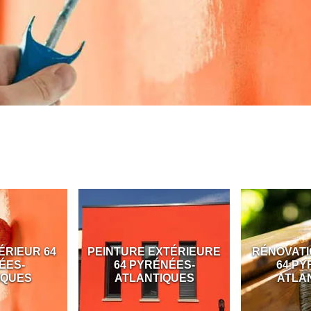
ÉRIEUR 64
PEINTURE EXTÉRIEURE
RÉNOVATI
ÉES-
64 PYRÉNÉES-
64 PY
IQUES
ATLANTIQUES
ATLA