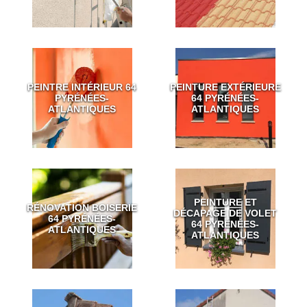
PEINTRE INTÉRIEUR 64
PEINTURE EXTÉRIEURE
PYRÉNÉES-
64 PYRÉNÉES-
ATLANTIQUES
ATLANTIQUES
PEINTURE ET
RÉNOVATION BOISERIE
DÉCAPAGE DE VOLET
64 PYRÉNÉES-
64 PYRÉNÉES-
ATLANTIQUES
ATLANTIQUES