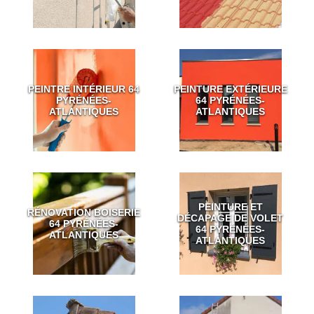
PEINTRE INTÉRIEUR 64
PEINTURE EXTÉRIEURE
PYRÉNÉES-
64 PYRÉNÉES-
ATLANTIQUES
ATLANTIQUES
PEINTURE ET
RÉNOVATION BOISERIE
DÉCAPAGE DE VOLET
64 PYRÉNÉES-
64 PYRÉNÉES-
ATLANTIQUES
ATLANTIQUES