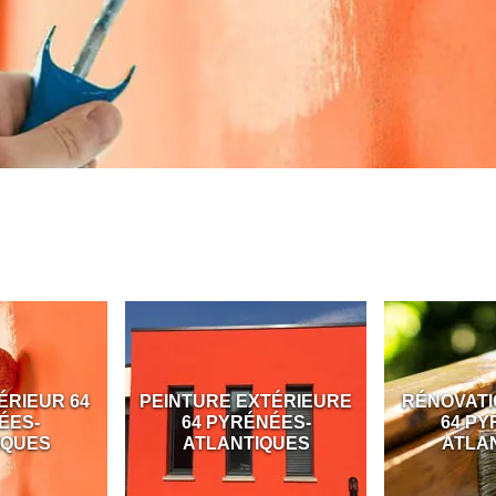
ÉRIEUR 64
PEINTURE EXTÉRIEURE
RÉNOVATI
ÉES-
64 PYRÉNÉES-
64 PY
IQUES
ATLANTIQUES
ATLA