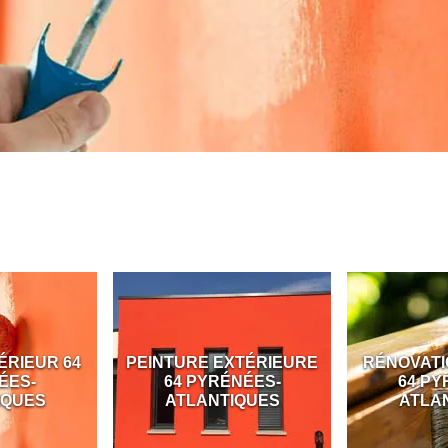
ÉRIEUR 64
PEINTURE EXTÉRIEURE
RÉNOVATI
ÉES-
64 PYRÉNÉES-
64 PY
IQUES
ATLANTIQUES
ATLA