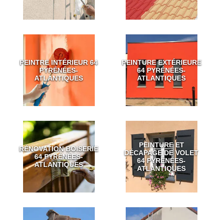
PEINTRE INTÉRIEUR 64
PEINTURE EXTÉRIEURE
PYRÉNÉES-
64 PYRÉNÉES-
ATLANTIQUES
ATLANTIQUES
PEINTURE ET
RÉNOVATION BOISERIE
DÉCAPAGE DE VOLET
64 PYRÉNÉES-
64 PYRÉNÉES-
ATLANTIQUES
ATLANTIQUES