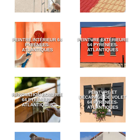
PEINTRE INTÉRIEUR 64
PEINTURE EXTÉRIEURE
PYRÉNÉES-
64 PYRÉNÉES-
ATLANTIQUES
ATLANTIQUES
PEINTURE ET
RÉNOVATION BOISERIE
DÉCAPAGE DE VOLET
64 PYRÉNÉES-
64 PYRÉNÉES-
ATLANTIQUES
ATLANTIQUES