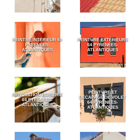
PEINTRE INTÉRIEUR 64
PEINTURE EXTÉRIEURE
PYRÉNÉES-
64 PYRÉNÉES-
ATLANTIQUES
ATLANTIQUES
PEINTURE ET
RÉNOVATION BOISERIE
DÉCAPAGE DE VOLET
64 PYRÉNÉES-
64 PYRÉNÉES-
ATLANTIQUES
ATLANTIQUES