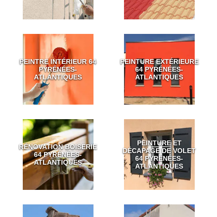
PEINTRE INTÉRIEUR 64
PEINTURE EXTÉRIEURE
PYRÉNÉES-
64 PYRÉNÉES-
ATLANTIQUES
ATLANTIQUES
PEINTURE ET
RÉNOVATION BOISERIE
DÉCAPAGE DE VOLET
64 PYRÉNÉES-
64 PYRÉNÉES-
ATLANTIQUES
ATLANTIQUES