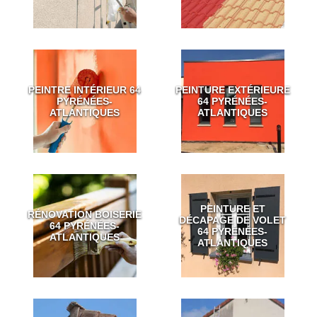
PEINTRE INTÉRIEUR 64
PEINTURE EXTÉRIEURE
PYRÉNÉES-
64 PYRÉNÉES-
ATLANTIQUES
ATLANTIQUES
PEINTURE ET
RÉNOVATION BOISERIE
DÉCAPAGE DE VOLET
64 PYRÉNÉES-
64 PYRÉNÉES-
ATLANTIQUES
ATLANTIQUES