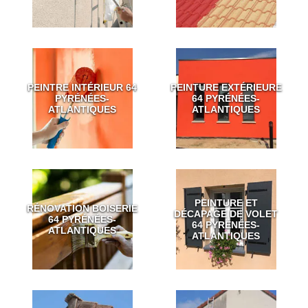
PEINTRE INTÉRIEUR 64
PEINTURE EXTÉRIEURE
PYRÉNÉES-
64 PYRÉNÉES-
ATLANTIQUES
ATLANTIQUES
PEINTURE ET
RÉNOVATION BOISERIE
DÉCAPAGE DE VOLET
64 PYRÉNÉES-
64 PYRÉNÉES-
ATLANTIQUES
ATLANTIQUES