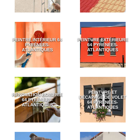
PEINTRE INTÉRIEUR 64
PEINTURE EXTÉRIEURE
PYRÉNÉES-
64 PYRÉNÉES-
ATLANTIQUES
ATLANTIQUES
PEINTURE ET
RÉNOVATION BOISERIE
DÉCAPAGE DE VOLET
64 PYRÉNÉES-
64 PYRÉNÉES-
ATLANTIQUES
ATLANTIQUES