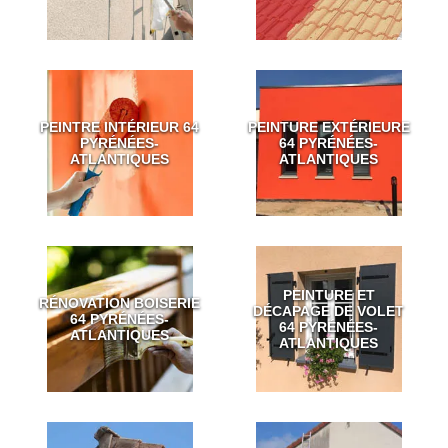
PEINTRE INTÉRIEUR 64
PEINTURE EXTÉRIEURE
PYRÉNÉES-
64 PYRÉNÉES-
ATLANTIQUES
ATLANTIQUES
PEINTURE ET
RÉNOVATION BOISERIE
DÉCAPAGE DE VOLET
64 PYRÉNÉES-
64 PYRÉNÉES-
ATLANTIQUES
ATLANTIQUES