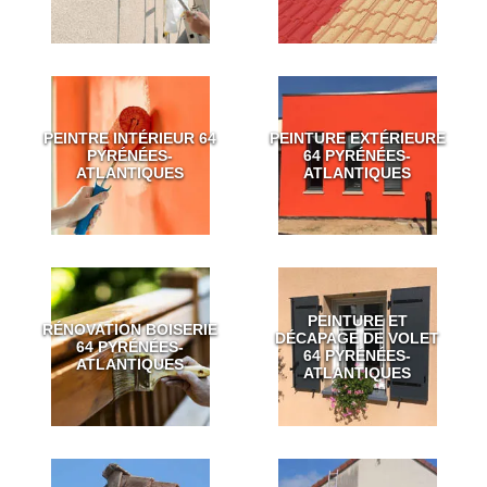
PEINTRE INTÉRIEUR 64
PEINTURE EXTÉRIEURE
PYRÉNÉES-
64 PYRÉNÉES-
ATLANTIQUES
ATLANTIQUES
PEINTURE ET
RÉNOVATION BOISERIE
DÉCAPAGE DE VOLET
64 PYRÉNÉES-
64 PYRÉNÉES-
ATLANTIQUES
ATLANTIQUES