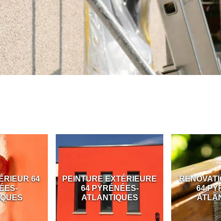
ÉRIEUR 64
PEINTURE EXTÉRIEURE
RÉNOVATI
ÉES-
64 PYRÉNÉES-
64 PY
IQUES
ATLANTIQUES
ATLA