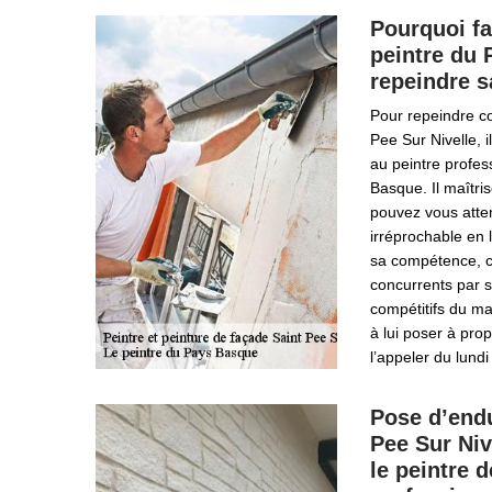
Pourquoi fa
peintre du
repeindre s
Pour repeindre c
Pee Sur Nivelle, 
au peintre profes
Basque. Il maîtri
pouvez vous atten
irréprochable en l
sa compétence, ce
concurrents par se
compétitifs du m
à lui poser à pro
l’appeler du lund
Pose d’endu
Pee Sur Nive
le peintre 