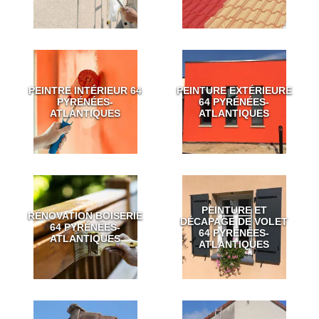
PEINTRE INTÉRIEUR 64
PEINTURE EXTÉRIEURE
PYRÉNÉES-
64 PYRÉNÉES-
ATLANTIQUES
ATLANTIQUES
PEINTURE ET
RÉNOVATION BOISERIE
DÉCAPAGE DE VOLET
64 PYRÉNÉES-
64 PYRÉNÉES-
ATLANTIQUES
ATLANTIQUES