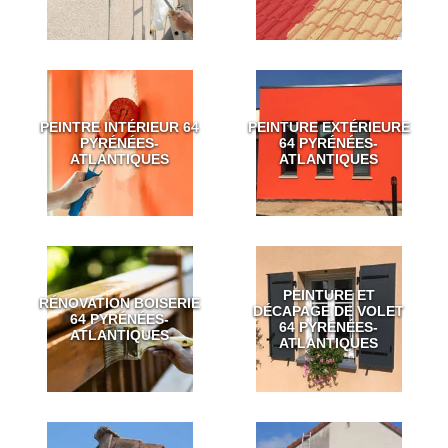
PEINTRE INTÉRIEUR 64
PEINTURE EXTÉRIEURE
PYRÉNÉES-
64 PYRÉNÉES-
ATLANTIQUES
ATLANTIQUES
PEINTURE ET
RÉNOVATION BOISERIE
DÉCAPAGE DE VOLET
64 PYRÉNÉES-
64 PYRÉNÉES-
ATLANTIQUES
ATLANTIQUES