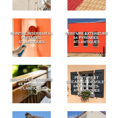
PEINTRE INTÉRIEUR 64
PEINTURE EXTÉRIEURE
PYRÉNÉES-
64 PYRÉNÉES-
ATLANTIQUES
ATLANTIQUES
PEINTURE ET
RÉNOVATION BOISERIE
DÉCAPAGE DE VOLET
64 PYRÉNÉES-
64 PYRÉNÉES-
ATLANTIQUES
ATLANTIQUES