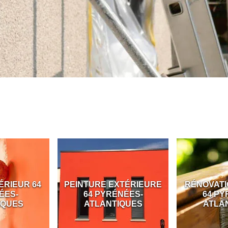
ÉRIEUR 64
PEINTURE EXTÉRIEURE
RÉNOVATI
ÉES-
64 PYRÉNÉES-
64 PY
IQUES
ATLANTIQUES
ATLA