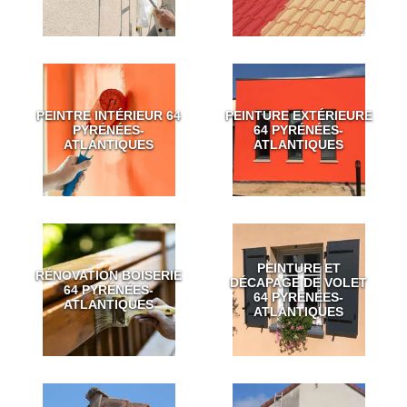
PEINTRE INTÉRIEUR 64
PEINTURE EXTÉRIEURE
PYRÉNÉES-
64 PYRÉNÉES-
ATLANTIQUES
ATLANTIQUES
PEINTURE ET
RÉNOVATION BOISERIE
DÉCAPAGE DE VOLET
64 PYRÉNÉES-
64 PYRÉNÉES-
ATLANTIQUES
ATLANTIQUES