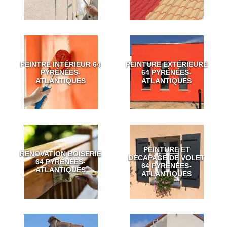
PEINTRE INTÉRIEUR 64
PEINTURE EXTÉRIEURE
PYRÉNÉES-
64 PYRÉNÉES-
ATLANTIQUES
ATLANTIQUES
PEINTURE ET
RÉNOVATION BOISERIE
DÉCAPAGE DE VOLET
64 PYRÉNÉES-
64 PYRÉNÉES-
ATLANTIQUES
ATLANTIQUES