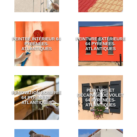
PEINTRE INTÉRIEUR 64
PEINTURE EXTÉRIEURE
PYRÉNÉES-
64 PYRÉNÉES-
ATLANTIQUES
ATLANTIQUES
PEINTURE ET
RÉNOVATION BOISERIE
DÉCAPAGE DE VOLET
64 PYRÉNÉES-
64 PYRÉNÉES-
ATLANTIQUES
ATLANTIQUES